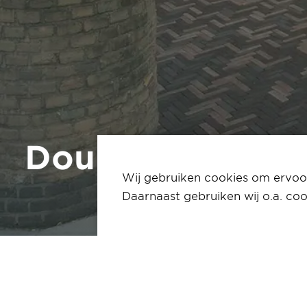
DoubleTree Hot
Wij gebruiken cookies om ervoor
Daarnaast gebruiken wij o.a. coo
Home
Portfolio
Sittard - DoubleTree
DoubleTree by