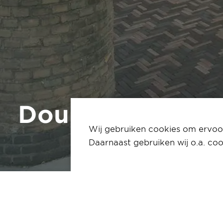
DoubleTree Hot
Wij gebruiken cookies om ervoor
Daarnaast gebruiken wij o.a. coo
Home
Portfolio
Sittard - DoubleTree
DoubleTree by