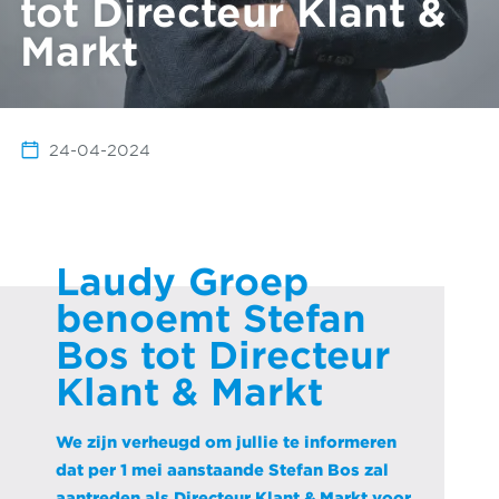
tot Directeur Klant &
Markt
24-04-2024
Laudy Groep
benoemt Stefan
Bos tot Directeur
Klant & Markt
We zijn verheugd om jullie te informeren
dat per 1 mei aanstaande Stefan Bos zal
aantreden als Directeur Klant & Markt voor